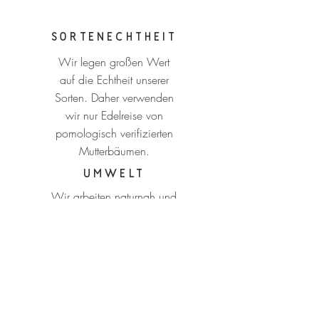
Sortenechtheit
Wir legen großen Wert
auf die Echtheit unserer
Sorten. Daher verwenden
wir nur Edelreise von
pomologisch verifizierten
Mutterbäumen.
Umwelt
Wir arbeiten naturnah und
ressourcensparend. Ziele
unserer Bewirtschaftung
sind ein lebendiger Boden
und eine hohe
Biodiversität auf unseren
Flächen.